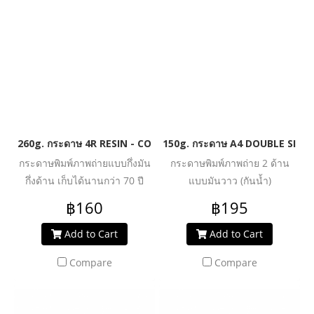
260g. กระดาษ 4R RESIN - COATED SILKY PREMIUM HIGH GLOS
150g. กระดาษ A4 DOUBLE SIDE
กระดาษพิมพ์ภาพถ่ายแบบกึ่งมัน
กระดาษพิมพ์ภาพถ่าย 2 ด้าน
กึ่งด้าน เก็บได้นานกว่า 70 ปี
แบบมันวาว (กันน้ำ)
เคลือบด้วยเรซิน (กันน้ำอย่างดี)
฿160
฿195
นำเข้าจาก เยอรมัน
Add to Cart
Add to Cart
Compare
Compare