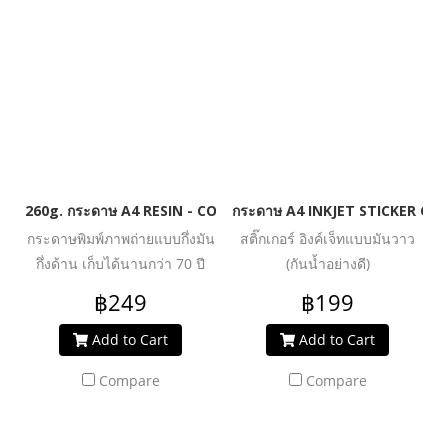
260g. กระดาษ A4 RESIN - COATED SILKY PREMIUM HIGH GLOS
กระดาษ A4 INKJET STICKER GL
กระดาษพิมพ์ภาพถ่ายแบบกึ่งมัน
สติ๊กเกอร์ อิงค์เจ็ทแบบมันวาว
กึ่งด้าน เก็บได้นานกว่า 70 ปี
(กันน้ำอย่างดี)
เคลือบด้วยเรซิน (กันน้ำอย่างดี)
฿249
฿199
นำเข้าจาก เยอรมัน
Add to Cart
Add to Cart
Compare
Compare