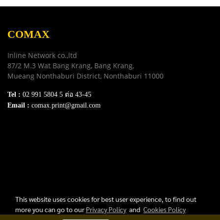
COMAX
Inline Network co.,ltd
87/2 M.3 Wat Bang Krang, Bang Krang,
Mueang Nonthaburi District, Nonthaburi 11000
Tel :
02 991 5804 5 ต่อ 43-45
Email :
comax.print@gmail.com
SERVICE
Download e-Catalog
Terns & Conditions
Privacy Policy
FAQ
Contact Us
This website uses cookies for best user experience, to find out
more you can go to our
Privacy Policy
and
Cookies Policy