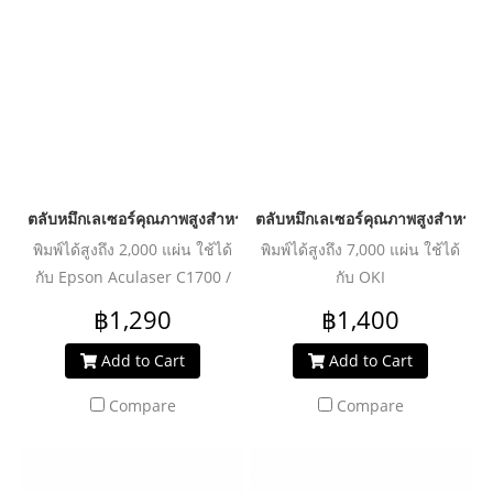
ตลับหมึกเลเซอร์คุณภาพสูงสำหรับ EPSON รุ่น C1700BK (SO50614)
ตลับหมึกเลเซอร์คุณภาพสูงสำหรับ 
พิมพ์ได้สูงถึง 2,000 แผ่น ใช้ได้
พิมพ์ได้สูงถึง 7,000 แผ่น ใช้ได้
กับ Epson Aculaser C1700 /
กับ OKI
CX17nf
B412/B432/B512/MB472/MB492/MB562
฿1,290
฿1,400
Add to Cart
Add to Cart
Compare
Compare