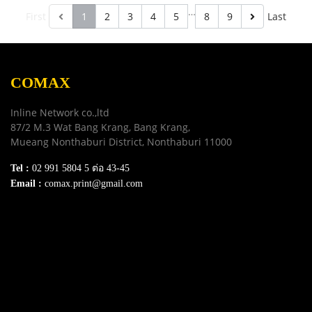
…
First
1
2
3
4
5
8
9
Last
COMAX
Inline Network co.,ltd
87/2 M.3 Wat Bang Krang, Bang Krang,
Mueang Nonthaburi District, Nonthaburi 11000
Tel :
02 991 5804 5 ต่อ 43-45
Email :
comax.print@gmail.com
SERVICE
Download e-Catalog
Terns & Conditions
Privacy Policy
FAQ
Contact Us