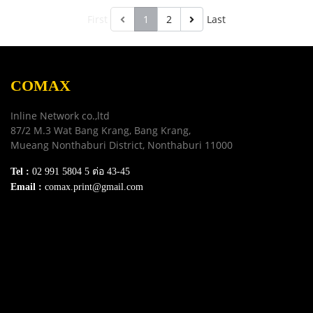
หัวพิมพ์อุดตันเสียหาย ช่วย
หัวพิมพ์อุดตันเสียหาย ช่วย
ปกป้องเครื่องพิมพ์ของคุณให้ใช้
ปกป้องเครื่องพิมพ์ของคุณให้ใช้
First
1
2
Last
งานได้ยาวนานยิ่งขึ้น
งานได้ยาวนานยิ่งขึ้น
COMAX
Inline Network co.,ltd
87/2 M.3 Wat Bang Krang, Bang Krang,
Mueang Nonthaburi District, Nonthaburi 11000
Tel :
02 991 5804 5 ต่อ 43-45
Email :
comax.print@gmail.com
SERVICE
Download e-Catalog
Terns & Conditions
Privacy Policy
FAQ
Contact Us