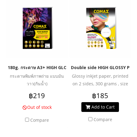
180g. กระดาษ A3+ HIGH GLOSSY PHOTO INKJET PAPER (WATE
Double side HIGH GLOSSY PAPE
กระดาษพิมพ์ภาพถ่าย แบบมัน
Glossy inkjet paper, printed
วาว(กันน้ำ)
on 2 sides, 300 grams , size
A4. for business cards (Very
฿219
฿185
waterproof)
Add to Cart
Out of stock
Compare
Compare