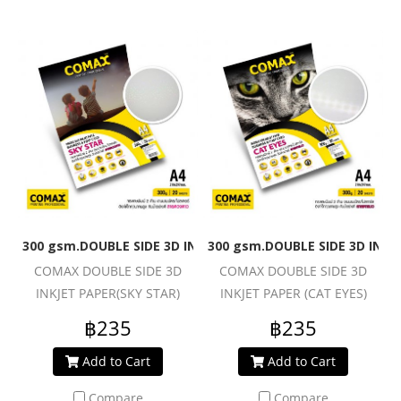
300 gsm.DOUBLE SIDE 3D INKJET PAPER (SKY STAR)
300 gsm.DOUBLE SIDE 3D INKJ
COMAX DOUBLE SIDE 3D
COMAX DOUBLE SIDE 3D
INKJET PAPER(SKY STAR)
INKJET PAPER (CAT EYES)
฿235
฿235
Add to Cart
Add to Cart
Compare
Compare