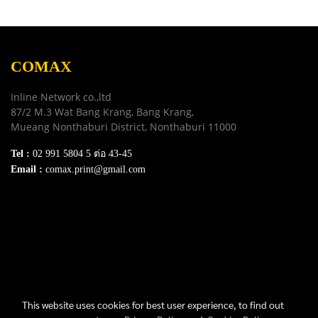
COMAX
Inline Network co.,ltd
87/2 M.3 Wat Bang Krang, Bang Krang,
Mueang Nonthaburi District, Nonthaburi 11000
Tel :
02 991 5804 5 ต่อ 43-45
Email :
comax.print@gmail.com
SERVICE
Download e-Catalog
Terns & Conditions
Privacy Policy
FAQ
Contact Us
This website uses cookies for best user experience, to find out