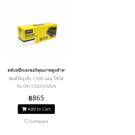
ตลับหมึกเลเซอร์คุณภาพสูงสำหรับ OKI รุ่น C332-46508716/465087
พิมพ์ได้สูงถึง 1,500 แผ่น ใช้ได้
กับ OKI C332/532DN
฿865
Add to Cart
Compare