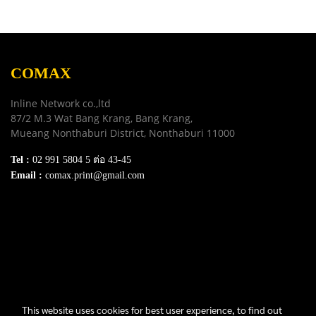
COMAX
Inline Network co.,ltd
87/2 M.3 Wat Bang Krang, Bang Krang,
Mueang Nonthaburi District, Nonthaburi 11000
Tel :
02 991 5804 5 ต่อ 43-45
Email :
comax.print@gmail.com
SERVICE
Download e-Catalog
Terns & Conditions
Privacy Policy
FAQ
Contact Us
This website uses cookies for best user experience, to find out