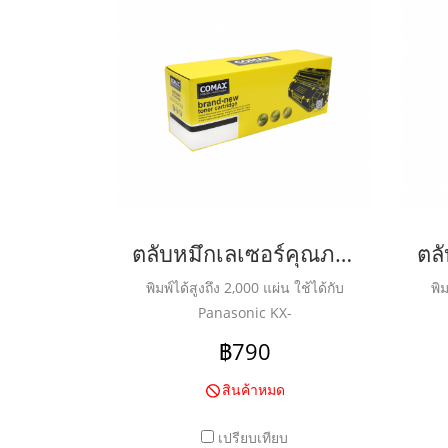
ตลับหมึกเลเซอร์คุณภาพสูงสำหรับ PANASONIC รุ่น KX-FAT472E Black
พิมพ์ได้สูงถึง 2,000 แผ่น ใช้ได้กับ
พิม
Panasonic KX-
MB2120/2128/2130/2138/2168/2170/2137/2177
฿790
สินค้าหมด
เปรียบเทียบ