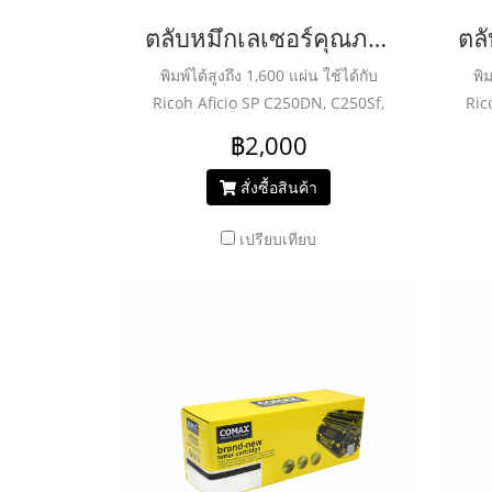
ตลับหมึกเลเซอร์คุณภาพสูงสำหรับ RICOH รุ่น C250/C260/C261 Y
พิมพ์ได้สูงถึง 1,600 แผ่น ใช้ได้กับ
พิม
Ricoh Aficio SP C250DN, C250Sf,
Ric
C260DNw, C261SNW
฿2,000
สั่งซื้อสินค้า
เปรียบเทียบ