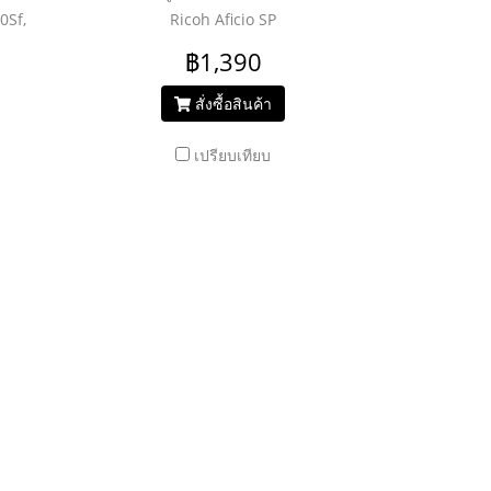
0Sf,
Ricoh Aficio SP
201N/203S/204SN/204SF/204SFN/211/211SF/
฿1,390
213Nw/213SFNw/220nw
สั่งซื้อสินค้า
เปรียบเทียบ