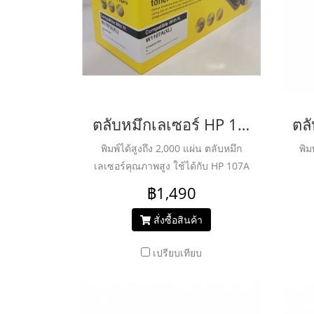
ตลับหมึกเลเซอร์ HP 107A รุ่น W1107A - JUMBO
พิมพ์ได้สูงถึง 2,000 แผ่น ตลับหมึก
พิม
เลเซอร์คุณภาพสูง ใช้ได้กับ HP 107A
(W1107A) Black For HP Laser
฿1,490
107a/ 107w/ 135a/ 135w/ 137fnw
Printer series
สั่งซื้อสินค้า
เปรียบเทียบ