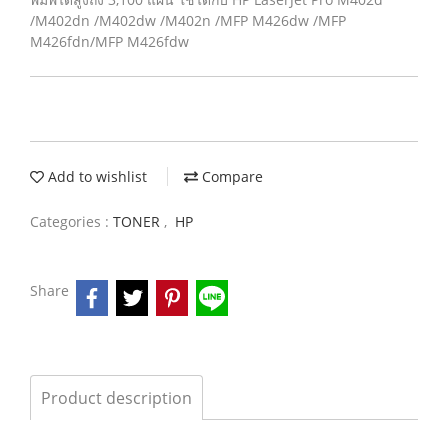
/M402dn /M402dw /M402n /MFP M426dw /MFP
M426fdn/MFP M426fdw
Add to wishlist
Compare
Categories :
TONER
,
HP
Share
Product description