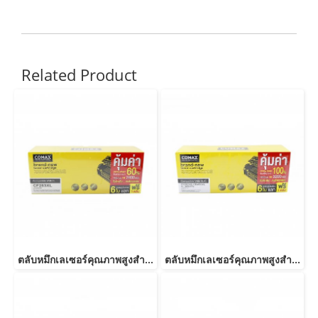
Related Product
ตลับหมึกเลเซอร์คุณภาพสูงสำหรับ HP และ Canon รุ่น CF283A JUMBO
ตลับหมึกเลเซอร์คุณภาพสูงสำหรับ HP และ Canon รุ่น CE285A/CB435ACanon 325/312/313/125/712/713/725-JUMBO