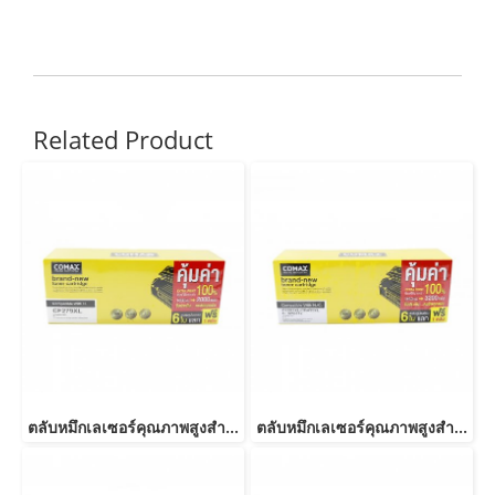
Related Product
ตลับหมึกเลเซอร์คุณภาพสูงสำหรับ HP และ Canon รุ่น CF279A JUMBO
ตลับหมึกเลเซอร์คุณภาพสูงสำหรับ HP และ Canon รุ่น CE285A/CB435ACanon 325/312/313/125/712/713/725-JUMBO