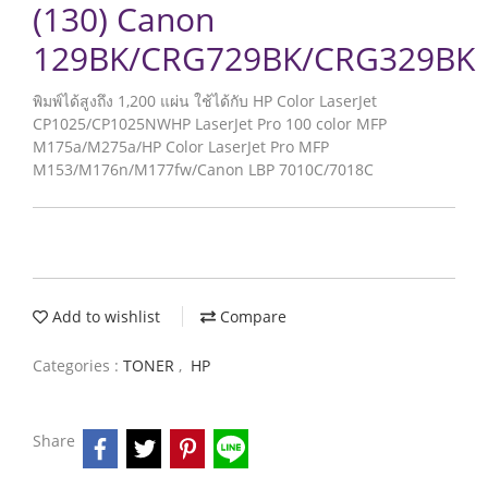
(130) Canon
129BK/CRG729BK/CRG329BK
พิมพ์ได้สูงถึง 1,200 แผ่น ใช้ได้กับ HP Color LaserJet
CP1025/CP1025NWHP LaserJet Pro 100 color MFP
M175a/M275a/HP Color LaserJet Pro MFP
M153/M176n/M177fw/Canon LBP 7010C/7018C
Add to wishlist
Compare
Categories :
TONER
,
HP
Share