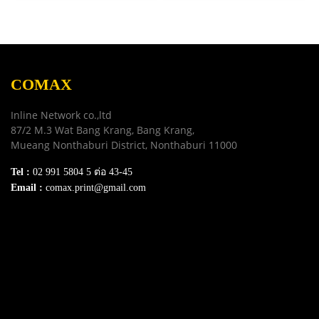
COMAX
Inline Network co.,ltd
87/2 M.3 Wat Bang Krang, Bang Krang,
Mueang Nonthaburi District, Nonthaburi 11000
Tel :
02 991 5804 5 ต่อ 43-45
Email :
comax.print@gmail.com
SERVICE
Download e-Catalog
Terns & Conditions
Privacy Policy
FAQ
Contact Us