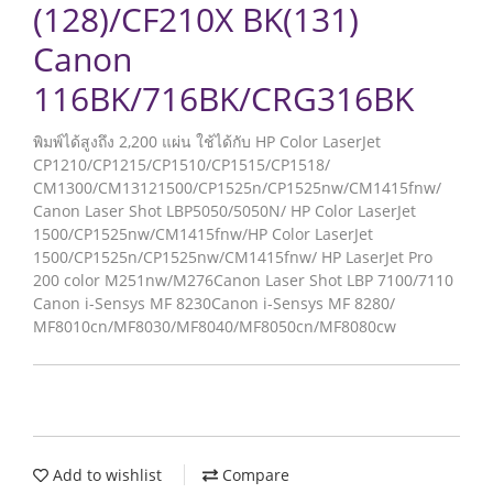
(128)/CF210X BK(131)
Canon
116BK/716BK/CRG316BK
พิมพ์ได้สูงถึง 2,200 แผ่น ใช้ได้กับ HP Color LaserJet
CP1210/CP1215/CP1510/CP1515/CP1518/
CM1300/CM13121500/CP1525n/CP1525nw/CM1415fnw/
Canon Laser Shot LBP5050/5050N/ HP Color LaserJet
1500/CP1525nw/CM1415fnw/HP Color LaserJet
1500/CP1525n/CP1525nw/CM1415fnw/ HP LaserJet Pro
200 color M251nw/M276Canon Laser Shot LBP 7100/7110
Canon i-Sensys MF 8230Canon i-Sensys MF 8280/
MF8010cn/MF8030/MF8040/MF8050cn/MF8080cw
Add to wishlist
Compare