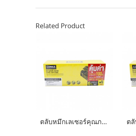
Related Product
ตลับหมึกเลเซอร์คุณภาพสูงสำหรับ HP และ Canon รุ่น CE285A/CB435ACanon 325/312/313/125/712/713/725-JUMBO