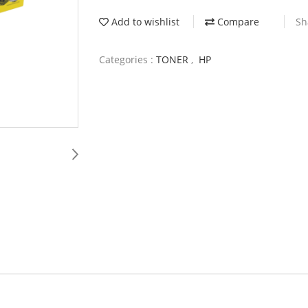
Add to wishlist
Compare
Sh
Categories :
TONER
,
HP