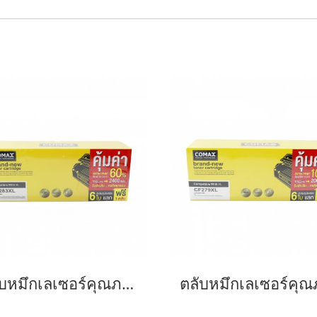
ตลับหมึกเลเซอร์คุณภาพสูงสำหรับ HP และ Canon รุ่น CF283A JUMBO