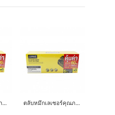
ตลับหมึกเลเซอร์คุณภาพสูงสำหรับ HP และ Canon รุ่น CE285A/CB435ACanon 325/312/313/125/712/713/725-JUMBO
ตลับหมึกเลเซอร์คุณภาพสูงสำหรับ HP และ Canon รุ่น CF283A JUMBO