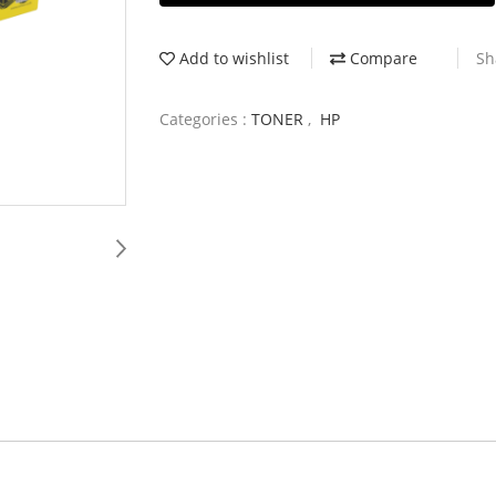
Add to wishlist
Compare
Sh
Categories :
TONER
,
HP