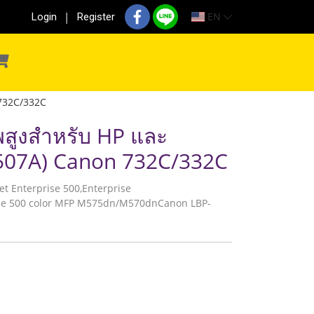
EN
Login
Register
 732C/332C
พสูงสำหรับ HP และ
(507A) Canon 732C/332C
erJet Enterprise 500,Enterprise
se 500 color MFP M575dn/M570dnCanon LBP-