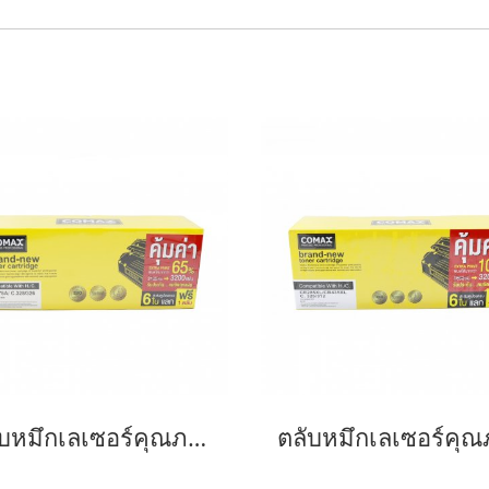
ตลับหมึกเลเซอร์คุณภาพสูงสำหรับ HP และ Canon รุ่น CE278A Canon 126/128/726/728/326/328 JUMBO