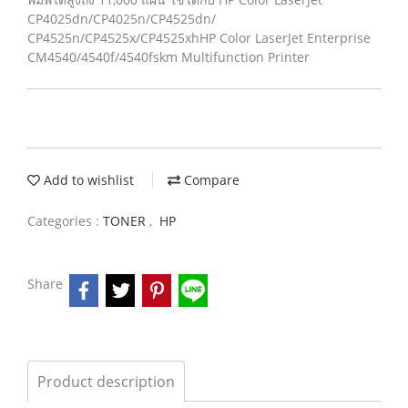
CP4025dn/CP4025n/CP4525dn/
CP4525n/CP4525x/CP4525xhHP Color LaserJet Enterprise
CM4540/4540f/4540fskm Multifunction Printer
Add to wishlist
Compare
Categories :
TONER
,
HP
Share
Product description