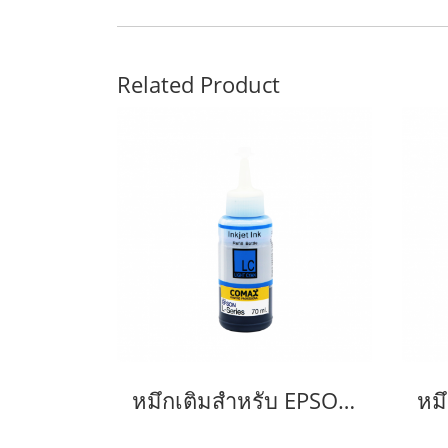
Related Product
หมึกเติมสำหรับ EPSON สีฟ้าอ่อน 70 ml. โคแมกซ์