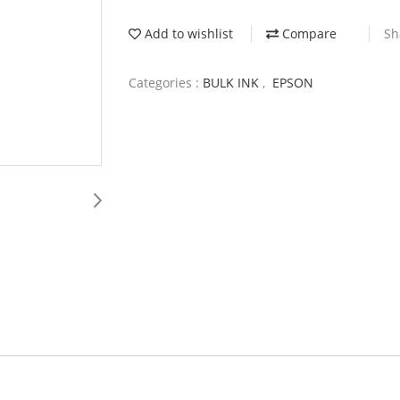
Add to wishlist
Compare
Sh
Categories :
BULK INK
,
EPSON