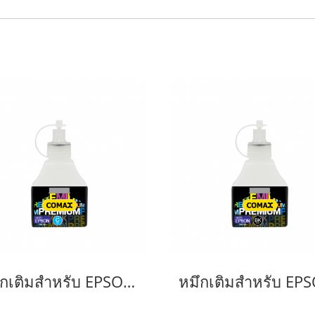
หมึกเติมสำหรับ EPSON สีฟ้า 100 ml. โคแมกซ์