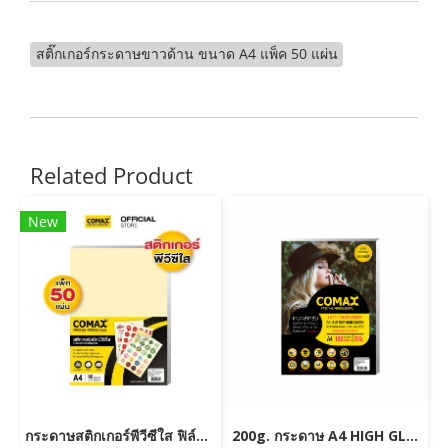
สติ๊กเกอร์กระดาษขาวด้าน ขนาด A4 แพ็ค 50 แผ่น
Related Product
New
กระดาษสติกเกอร์พีวีซีใส ฟิล์มใส กันน้ำ กาวเหนียว ติดทน ขนาด A4 แพ็ค 50 แผ่น
200g. กระดาษ A4 HIGH GLOSSY PHOTO INKJET PAPER (WATER RESISTANT) 100 แผ่น