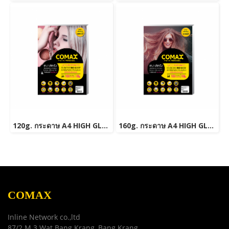
120g. กระดาษ A4 HIGH GLOSSY PHOTO INKJET PAPER (WATER RESISTANT) 100 แผ่น
160g. กระดาษ A4 HIGH GLOSSY PHOTO INKJET PAPER (WATER RESISTANT) 100 แผ่น
COMAX
Inline Network co.,ltd
87/2 M.3 Wat Bang Krang, Bang Krang,