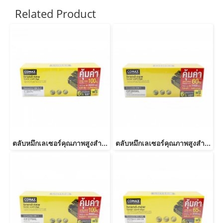
Related Product
ตลับหมึกเลเซอร์คุณภาพสูงสำหรับ HP และ Canon รุ่น CE285A/CB435ACanon 325/312/313/125/712/713/725-JUMBO
ตลับหมึกเลเซอร์คุณภาพสูงสำหรับ HP และ Canon รุ่น CF283A JUMBO