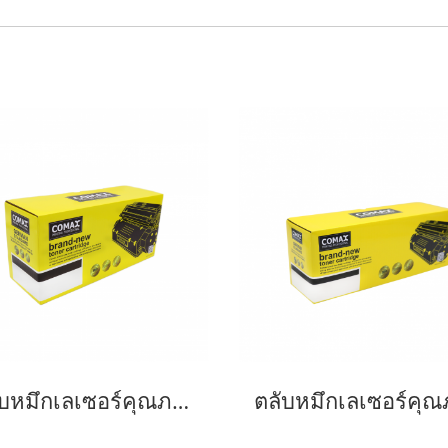
ตลับหมึกเลเซอร์คุณภาพสูงสำหรับ PANASONIC รุ่น DRUM KX-FAD89E