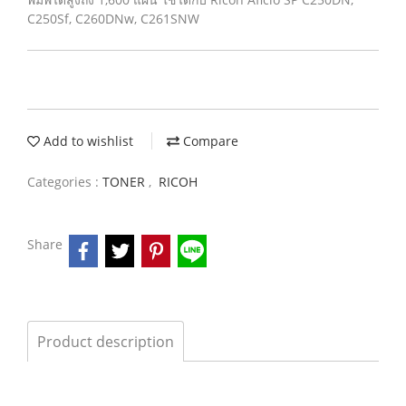
C250Sf, C260DNw, C261SNW
Add to wishlist
Compare
Categories :
TONER
,
RICOH
Share
Product description