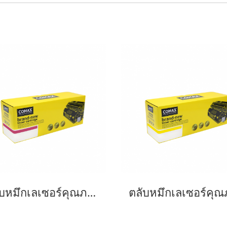
ตลับหมึกเลเซอร์คุณภาพสูงสำหรับ OKI รุ่น C332-46508714/46508738 M