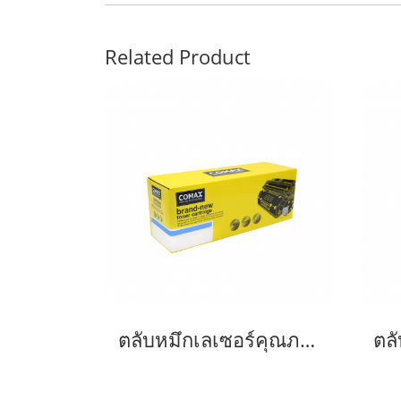
Related Product
ตลับหมึกเลเซอร์คุณภาพสูงสำหรับ OKI รุ่น C332-46508715/46508739 C