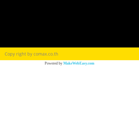
Terns & Conditions
Privacy Policy
FAQ
Contact Us
Copy right by comax.co.th
Powered by
MakeWebEasy.com