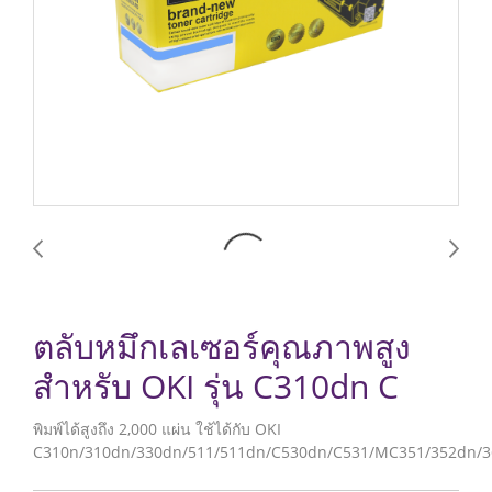
ตลับหมึกเลเซอร์คุณภาพสูง
สำหรับ OKI รุ่น C310dn C
พิมพ์ได้สูงถึง 2,000 แผ่น ใช้ได้กับ OKI
C310n/310dn/330dn/511/511dn/C530dn/C531/MC351/352dn/