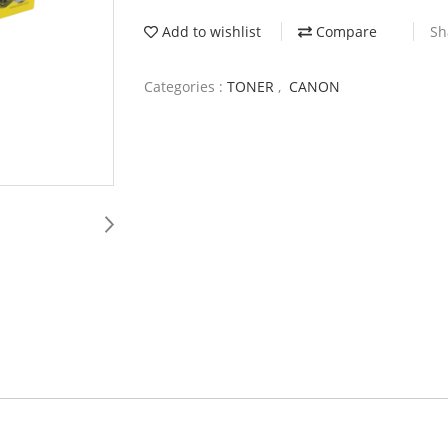
Add to wishlist
Compare
Sh
Categories :
TONER
,
CANON