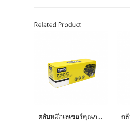
Related Product
ตลับหมึกเลเซอร์คุณภาพสูงสำหรับ Fuji Xerox รุ่น P265dw (CT202329/202330)