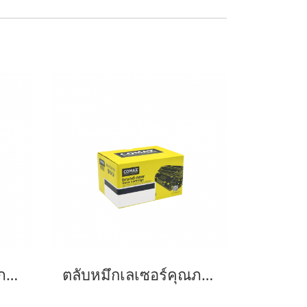
ตลับหมึกเลเซอร์คุณภาพสูงสำหรับ Fuji Xerox รุ่น P355D (CT201937) Black
ตลับหมึกเลเซอร์คุณภาพสูงสำหรับ Fuji Xerox รุ่น P255 (CT201918) Black