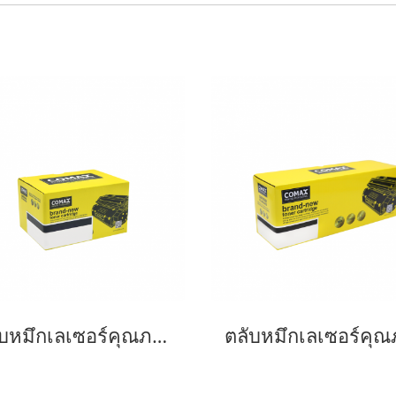
ตลับหมึกเลเซอร์คุณภาพสูงสำหรับ Fuji Xerox รุ่น P255 (CT201918) Black