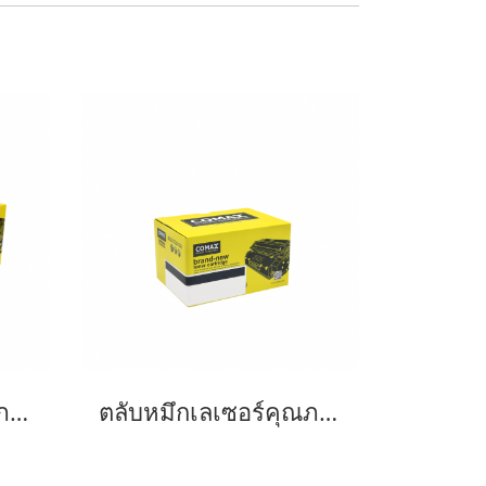
ตลับหมึกเลเซอร์คุณภาพสูงสำหรับ Fuji Xerox รุ่น P265dw (CT202329/202330)
ตลับหมึกเลเซอร์คุณภาพสูงสำหรับ Fuji Xerox รุ่น P355D (CT201937) Black