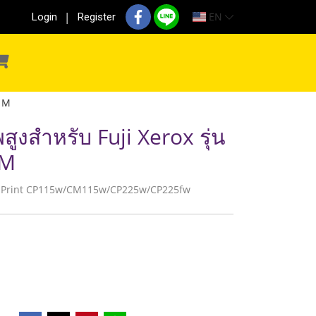
EN
Login
Register
) M
ูงสำหรับ Fuji Xerox รุ่น
 M
x DocuPrint CP115w/CM115w/CP225w/CP225fw