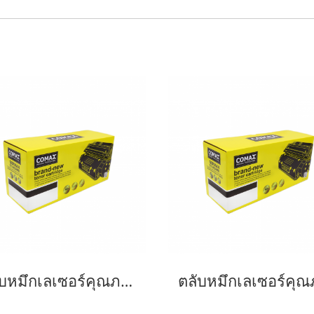
ตลับหมึกเลเซอร์คุณภาพสูงสำหรับ SAMSUNG รุ่น MLT-D116L NEW