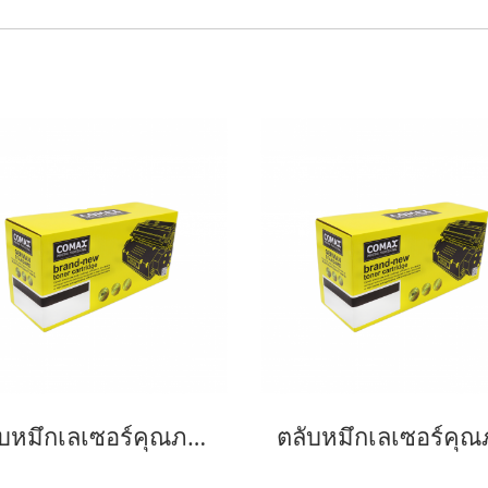
ตลับหมึกเลเซอร์คุณภาพสูงสำหรับ SAMSUNG รุ่น MLT-D116L NEW