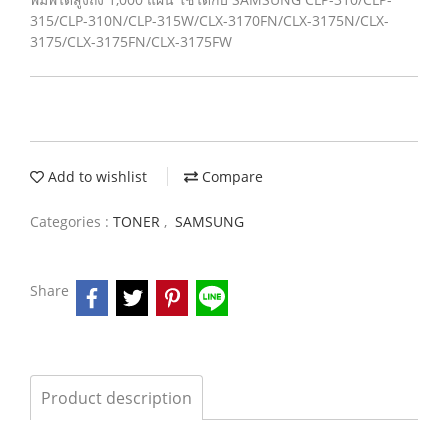
315/CLP-310N/CLP-315W/CLX-3170FN/CLX-3175N/CLX-
3175/CLX-3175FN/CLX-3175FW
Add to wishlist
Compare
Categories :
TONER
,
SAMSUNG
Share
Product description