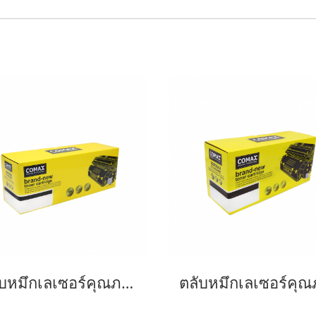
ตลับหมึกเลเซอร์คุณภาพสูงสำหรับ SAMSUNG รุ่น MLT-D101S