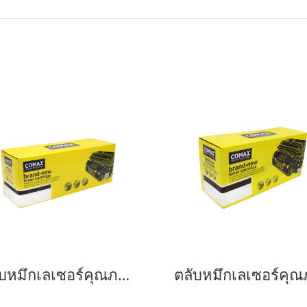
ตลับหมึกเลเซอร์คุณภาพสูงสำหรับ SAMSUNG รุ่น MLT-D103S