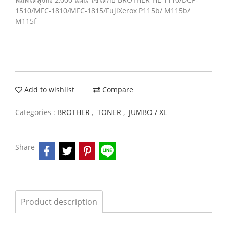
1510/MFC-1810/MFC-1815/FujiXerox P115b/ M115b/
M115f
Add to wishlist
Compare
Categories :
BROTHER
,
TONER
,
JUMBO / XL
Share
Product description