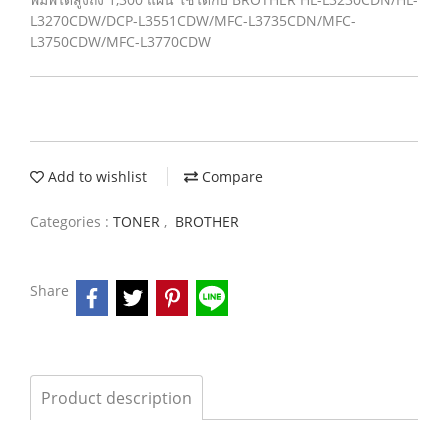
L3270CDW/DCP-L3551CDW/MFC-L3735CDN/MFC-
L3750CDW/MFC-L3770CDW
Add to wishlist
Compare
Categories :
TONER
,
BROTHER
Share
Product description