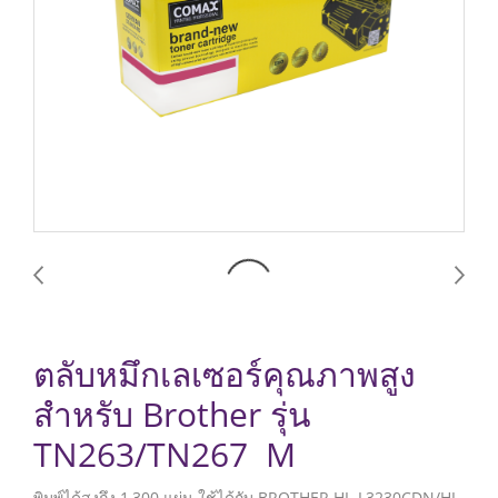
ตลับหมึกเลเซอร์คุณภาพสูง
สำหรับ Brother รุ่น
TN263/TN267 M
พิมพ์ได้สูงถึง 1,300 แผ่น ใช้ได้กับ BROTHER HL-L3230CDN/HL-