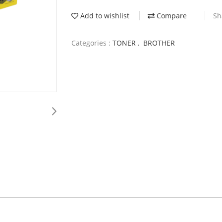
Add to wishlist
Compare
Sh
Categories :
TONER
,
BROTHER