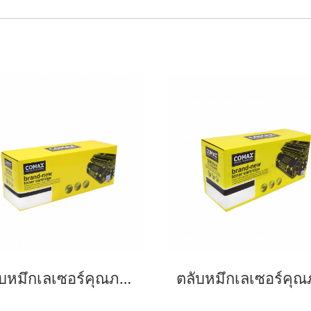
ตลับหมึกเลเซอร์คุณภาพสูงสำหรับ Brother รุ่น TN2360/TN2380