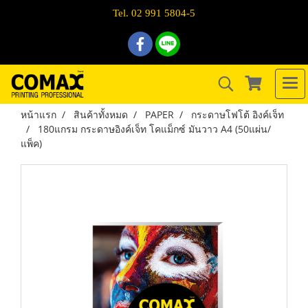
Tel. 02 991 5804-5
หน้าแรก
สินค้าทั้งหมด
PAPER
กระดาษโฟโต้ อิงค์เจ็ท
180แกรม กระดาษอิงค์เจ็ท โคแม็กซ์ มันวาว A4 (50แผ่น/
แพ็ค)