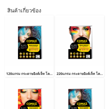
สินค้าเกี่ยวข้อง
120แกรม กระดาษอิงค์เจ็ท โคแม็กซ์ มันวาว A4 (100แผ่น/แพ็ค)
220แกรม กระดาษอิงค์เจ็ท โคแม็กซ์ มันวาว A4 (100แผ่น/แพ็ค)