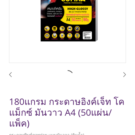
180แกรม กระดาษอิงค์เจ็ท โค
แม็กซ์ มันวาว A4 (50แผ่น/
แพ็ค)
กระดาษพิมพ์ภาพถ่าย แบบมันวาว (กันน้ำ)