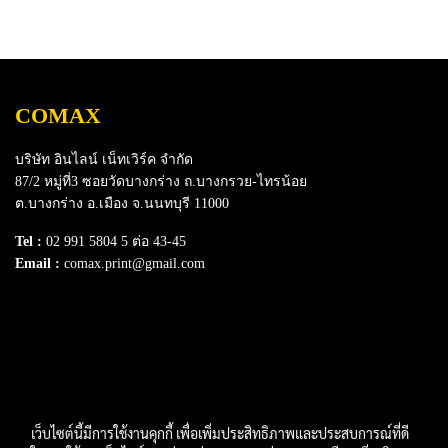
ประสิทธิภาพ หมึกแท้ไม่ทำลาย
ประสิทธิภาพ หมึกแท้ไม่ทำลาย
เครื่องปรินเตอร์ ไม่ทำให้งาน
เครื่องปรินเตอร์ ไม่ทำให้งาน
พิมพ์สะดุด มาในบรรจุภัณฑ์
พิมพ์สะดุด มาในบรรจุภัณฑ์
แบบฝาจุก ให้คุณสามารถเติม
แบบฝาจุก ให้คุณสามารถเติม
COMAX
หมึกเองได้ง่ายขึ้น โดยไม่
หมึกเองได้ง่ายขึ้น โดยไม่
เลอะเทอะ
เลอะเทอะ
บริษัท อินไลน์ เน็ทเวิร์ค จำกัด
87/2 หมู่ที่3 ซอยวัดบางกร่าง ถ.บางกรวย-ไทรน้อย
ต.บางกร่าง อ.เมือง จ.นนทบุรี 11000
Tel :
02 991 5804 5 ต่อ 43-45
Email :
comax.print@gmail.com
SERVICE
Download e-Catalog
Terns & Conditions
Privacy Policy
FAQ
Contact Us
เว็บไซต์นี้มีการใช้งานคุกกี้ เพื่อเพิ่มประสิทธิภาพและประสบการณ์ที่ดี