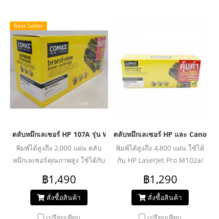
Best Seller
ตลับหมึกเลเซอร์ HP 107A รุ่น W1107A - JUMBO
ตลับหมึกเลเซอร์ HP และ Canon ร
พิมพ์ได้สูงถึง 2,000 แผ่น ตลับ
พิมพ์ได้สูงถึง 4,800 แผ่น ใช้ได้
หมึกเลเซอร์คุณภาพสูง ใช้ได้กับ
กับ HP LaserJet Pro M102a/
HP 107A (W1107A) Black For
M102w/M130a/M130fn/M130fw
฿1,490
฿1,290
HP Laser 107a/ 107w/ 135a/
M130nw
135w/ 137fnw Printer series
สั่งซื้อสินค้า
สั่งซื้อสินค้า
เปรียบเทียบ
เปรียบเทียบ