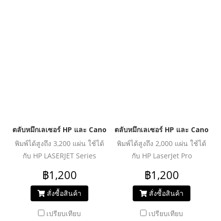
MF221d/MF226dn/MF227dw/MF229dw
ตลับหมึกเลเซอร์ HP และ Canon รุ่น CE285A/CB435ACanon 325
ตลับหมึกเลเซอร์ HP และ Canon ร
พิมพ์ได้สูงถึง 3,200 แผ่น ใช้ได้
พิมพ์ได้สูงถึง 2,000 แผ่น ใช้ได้
กับ HP LASERJET Series
กับ HP LaserJet Pro
P1003/P1004/P1005/P1006/P1100/
M12a/M12w/M26a/M26nw
฿1,200
฿1,200
P1102w/P1104/P1104w/P1106/P1106w/P1107/P1107w/P1108/P1
HP Multifunction
สั่งซื้อสินค้า
สั่งซื้อสินค้า
M1132/M1134/
เปรียบเทียบ
เปรียบเทียบ
M1137/M1138/M1139/M1210/M1212nf/M1213nf/M1214nf/M12