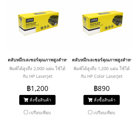
ตลับหมึกเลเซอร์คุณภาพสูงสำหรับ HP และ Canon รุ่น CB436A
ตลับหมึกเลเซอร์คุณภาพสูงสำหรั
พิมพ์ได้สูงถึง 2,000 แผ่น ใช้ได้
พิมพ์ได้สูงถึง 1,200 แผ่น ใช้ได้
กับ HP Laserjet
กับ HP Color LaserJet
P1505/M1120/
CP1025/CP1025NWHP
฿1,200
฿890
M1522n/M1522nf / Canon
LaserJet Pro 100 color MFP
LBP3250/
M175a/M275a/HP Color
สั่งซื้อสินค้า
สั่งซื้อสินค้า
LaserJet Pro MFP
เปรียบเทียบ
เปรียบเทียบ
M153/M176n/M177fw/Canon
LBP 7010C/7018C