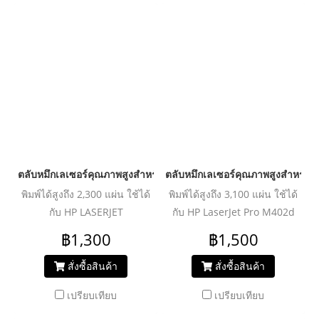
MF4680/MF4140/MF4120/MF4122/MF4130/MF4150/MF4270/
Canon LBP2900/LBP3000
ตลับหมึกเลเซอร์คุณภาพสูงสำหรับ HP และ Canon รุ่น CE505A/
ตลับหมึกเลเซอร์คุณภาพสูงสำหรับ
พิมพ์ได้สูงถึง 2,300 แผ่น ใช้ได้
พิมพ์ได้สูงถึง 3,100 แผ่น ใช้ได้
กับ HP LASERJET
กับ HP LaserJet Pro M402d
P2035/P2035n/P2055d/P2055dn
/M402dn /M402dw /M402n
฿1,300
฿1,500
Canon Image Class D1150,
/MFP M426dw /MFP
D1350, D1380 Series, Satera
M426fdn/MFP M426fdw
สั่งซื้อสินค้า
สั่งซื้อสินค้า
M6780, M6880 Canon
เปรียบเทียบ
เปรียบเทียบ
MF5870dn, MF5980dn,
MF5980dw, LBP-6300dn,