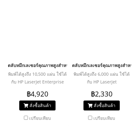
ตลับหมึกเลเซอร์คุณภาพสูงสำหรับ HP และ Canon รุ่น CF281A Blac
ตลับหมึกเลเซอร์คุณภาพสูงสำหรั
พิมพ์ได้สูงถึง 10,500 แผ่น ใช้ได้
พิมพ์ได้สูงถึง 6,000 แผ่น ใช้ได้
กับ HP LaserJet Enterprise
กับ HP LaserJet
M604n/M604dn/M605n/M605dn/M605x/M605dh/M606dn/M60
2400/2410/2420/
฿4,920
฿2,330
M630dn/MFP M630f/MFP
2420d/2420n/2420dn/
M630h/Flow MFP
2420dtn/2430/2430n/2430tn/2430dtn
สั่งซื้อสินค้า
สั่งซื้อสินค้า
M630h/Flow MFP M630z
เปรียบเทียบ
เปรียบเทียบ