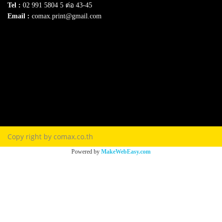
Tel :
02 991 5804 5 ต่อ 43-45
Email :
comax.print@gmail.com
SERVICE
Download e-Catalog
Terns & Conditions
Privacy Policy
FAQ
Contact Us
Copy right by comax.co.th
Powered by
MakeWebEasy.com