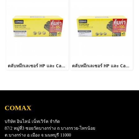
ตลับหมึกเลเซอร์ HP และ Canon รุ่น CE278A Canon 126/128/726/728/326/328 JUMBO
ตลับหมึกเลเซอร์ HP และ Canon รุ่น CE285A/CB435ACanon 325/312/313/125/712/713/725-JUMBO
COMAX
บริษัท อินไลน์ เน็ทเวิร์ค จำกัด
87/2 หมู่ที่3 ซอยวัดบางกร่าง ถ.บางกรวย-ไทรน้อย
ต.บางกร่าง อ.เมือง จ.นนทบุรี 11000