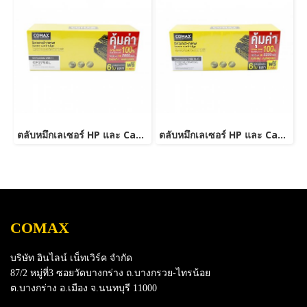
ตลับหมึกเลเซอร์ HP และ Canon รุ่น CF279A JUMBO
ตลับหมึกเลเซอร์ HP และ Canon รุ่น CE285A/CB435ACanon 325/312/313/125/712/713/725-JUMBO
COMAX
บริษัท อินไลน์ เน็ทเวิร์ค จำกัด
87/2 หมู่ที่3 ซอยวัดบางกร่าง ถ.บางกรวย-ไทรน้อย
ต.บางกร่าง อ.เมือง จ.นนทบุรี 11000