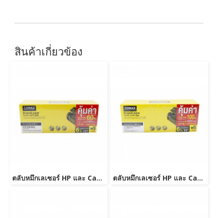
สินค้าเกี่ยวข้อง
ตลับหมึกเลเซอร์ HP และ Canon รุ่น CF283A JUMBO
ตลับหมึกเลเซอร์ HP และ Canon รุ่น CE285A/CB435ACanon 325/312/313/125/712/713/725-JUMBO