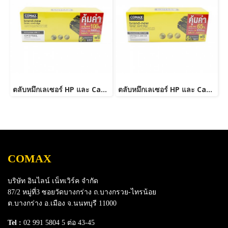
ตลับหมึกเลเซอร์ HP และ Canon รุ่น CF279A JUMBO
ตลับหมึกเลเซอร์ HP และ Canon รุ่น CE278A Canon 126/128/726/728/326/328 JUMBO
COMAX
บริษัท อินไลน์ เน็ทเวิร์ค จำกัด
87/2 หมู่ที่3 ซอยวัดบางกร่าง ถ.บางกรวย-ไทรน้อย
ต.บางกร่าง อ.เมือง จ.นนทบุรี 11000
Tel :
02 991 5804 5 ต่อ 43-45