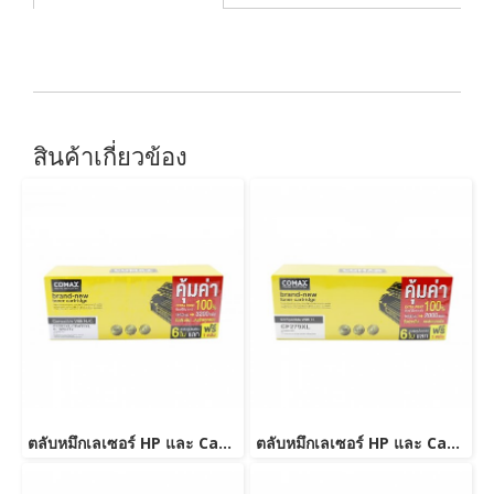
สินค้าเกี่ยวข้อง
ตลับหมึกเลเซอร์ HP และ Canon รุ่น CE285A/CB435ACanon 325/312/313/125/712/713/725-JUMBO
ตลับหมึกเลเซอร์ HP และ Canon รุ่น CF279A JUMBO