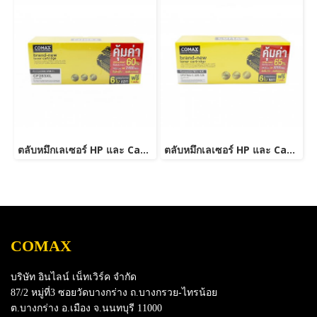
ตลับหมึกเลเซอร์ HP และ Canon รุ่น CF283A JUMBO
ตลับหมึกเลเซอร์ HP และ Canon รุ่น CE278A Canon 126/128/726/728/326/328 JUMBO
COMAX
บริษัท อินไลน์ เน็ทเวิร์ค จำกัด
87/2 หมู่ที่3 ซอยวัดบางกร่าง ถ.บางกรวย-ไทรน้อย
ต.บางกร่าง อ.เมือง จ.นนทบุรี 11000