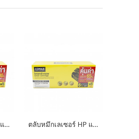
ตลับหมึกเลเซอร์ HP และ Canon รุ่น CE285A/CB435ACanon 325/312/313/125/712/713/725-JUMBO
ตลับหมึกเลเซอร์ HP และ Canon รุ่น CE278A Canon 126/128/726/728/326/328 JUMBO