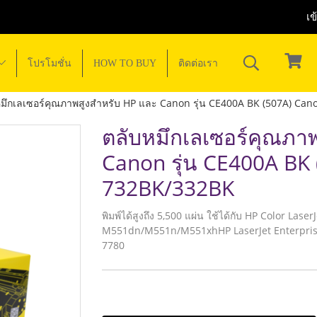
เข
โปรโมชั่น
HOW TO BUY
ติดต่อเรา
หมึกเลเซอร์คุณภาพสูงสำหรับ HP และ Canon รุ่น CE400A BK (507A) Ca
ตลับหมึกเลเซอร์คุณภา
Canon รุ่น CE400A BK
732BK/332BK
พิมพ์ได้สูงถึง 5,500 แผ่น ใช้ได้กับ HP Color Las
M551dn/M551n/M551xhHP LaserJet Enterpri
7780