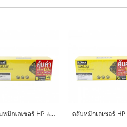
ตลับหมึกเลเซอร์ HP และ Canon รุ่น CF283A JUMBO