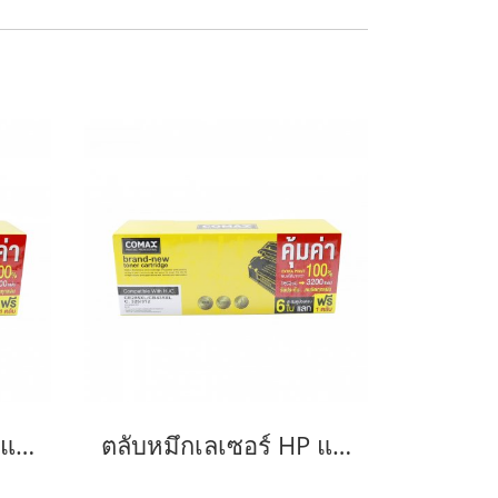
ตลับหมึกเลเซอร์ HP และ Canon รุ่น CF279A JUMBO
ตลับหมึกเลเซอร์ HP และ Canon รุ่น CE285A/CB435ACanon 325/312/313/125/712/713/725-JUMBO