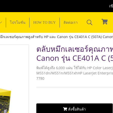
เข
โปรโมชั่น
HOW TO BUY
ติดต่อเรา
มึกเลเซอร์คุณภาพสูงสำหรับ HP และ Canon รุ่น CE401A C (507A) Cano
ตลับหมึกเลเซอร์คุณภา
Canon รุ่น CE401A C 
พิมพ์ได้สูงถึง 6,000 แผ่น ใช้ได้กับ HP Color Las
M551dn/M551n/M551xhHP LaserJet Enterpri
7780
สั่งซื้อสินค้า