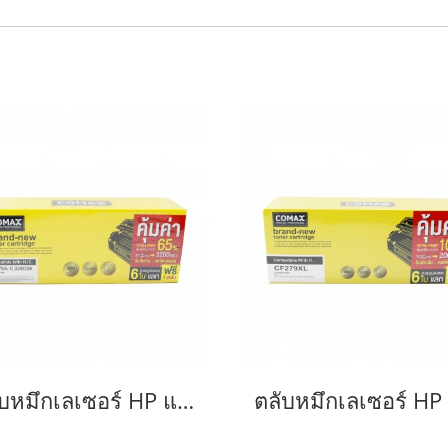
ตลับหมึกเลเซอร์ HP และ Canon รุ่น CE278A Canon 126/128/726/728/326/328 JUMBO