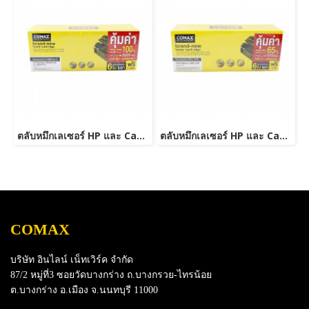
ตลับหมึกเลเซอร์ HP และ Canon รุ่น CE285A/CB435ACanon 325/312/313/125/712/713/725-JUMBO
ตลับหมึกเลเซอร์ HP และ Canon รุ่น CE278A Canon 126/128/726/728/326/328 JUMBO
COMAX
บริษัท อินไลน์ เน็ทเวิร์ค จำกัด
87/2 หมู่ที่3 ซอยวัดบางกร่าง ถ.บางกรวย-ไทรน้อย
ต.บางกร่าง อ.เมือง จ.นนทบุรี 11000