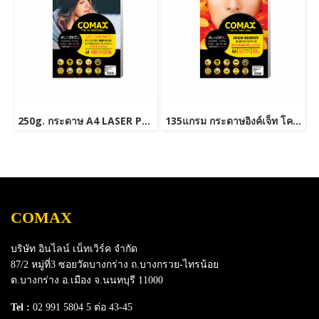
250g. กระดาษ A4 LASER PHOTO DOUBLE SIDE HIGH GLOSSY PAPER (WATER RESISTANT) 100 แผ่น
135แกรม กระดาษอิงค์เจ็ท โคแม็กซ์ มันวาว A4 (50แผ่น/แพ็ค)
COMAX
บริษัท อินไลน์ เน็ทเวิร์ค จำกัด
87/2 หมู่ที่3 ซอยวัดบางกร่าง ถ.บางกรวย-ไทรน้อย
ต.บางกร่าง อ.เมือง จ.นนทบุรี 11000
Tel :
02 991 5804 5 ต่อ 43-45