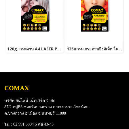
120g. กระดาษ A4 LASER PHOTO DOUBLE SIDE HIGH GLOSSY PAPER (WATER RESISTANT) 100 แผ่น
135แกรม กระดาษอิงค์เจ็ท โคแม็กซ์ มันวาว A4 (50แผ่น/แพ็ค)
COMAX
บริษัท อินไลน์ เน็ทเวิร์ค จำกัด
87/2 หมู่ที่3 ซอยวัดบางกร่าง ถ.บางกรวย-ไทรน้อย
ต.บางกร่าง อ.เมือง จ.นนทบุรี 11000
Tel :
02 991 5804 5 ต่อ 43-45