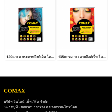
120แกรม กระดาษอิงค์เจ็ท โคแม็กซ์ มันวาว A4 (100แผ่น/แพ็ค)
135แกรม กระดาษอิงค์เจ็ท โคแม็กซ์ มันวาว A4 (50แผ่น/แพ็ค)
COMAX
บริษัท อินไลน์ เน็ทเวิร์ค จำกัด
87/2 หมู่ที่3 ซอยวัดบางกร่าง ถ.บางกรวย-ไทรน้อย