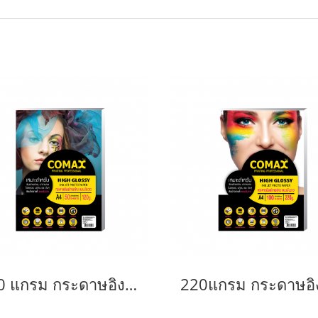
120 แกรม กระดาษอิงค์เจ็ท โคแม็กซ์ มันวาว A4 (50แผ่น/แพ็ค)