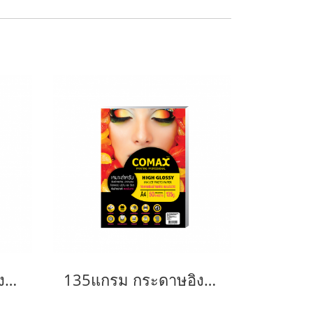
220แกรม กระดาษอิงค์เจ็ท โคแม็กซ์ มันวาว A4 (100แผ่น/แพ็ค)
135แกรม กระดาษอิงค์เจ็ท โคแม็กซ์ มันวาว A4 (50แผ่น/แพ็ค)