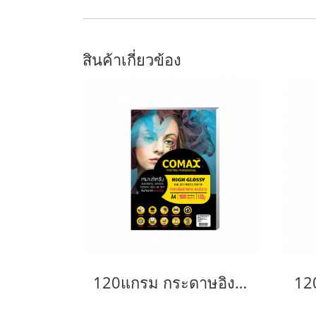
สินค้าเกี่ยวข้อง
120แกรม กระดาษอิงค์เจ็ท โคแม็กซ์ มันวาว A4 (100แผ่น/แพ็ค)