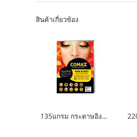
สินค้าเกี่ยวข้อง
135แกรม กระดาษอิงค์เจ็ท โคแม็กซ์ มันวาว A4 (50แผ่น/แพ็ค)