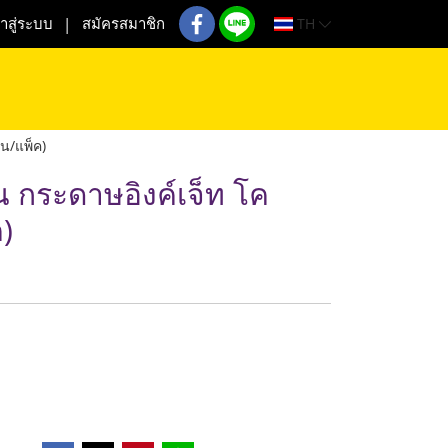
TH
้าสู่ระบบ
สมัครสมาชิก
่น/แพ็ค)
 กระดาษอิงค์เจ็ท โค
)