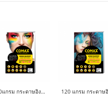
220แกรม กระดาษอิงค์เจ็ท โคแม็กซ์ มันวาว A4 (100แผ่น/แพ็ค)