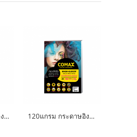
120 แกรม กระดาษอิงค์เจ็ท โคแม็กซ์ มันวาว A4 (50แผ่น/แพ็ค)
120แกรม กระดาษอิงค์เจ็ท โคแม็กซ์ มันวาว A4 (100แผ่น/แพ็ค)