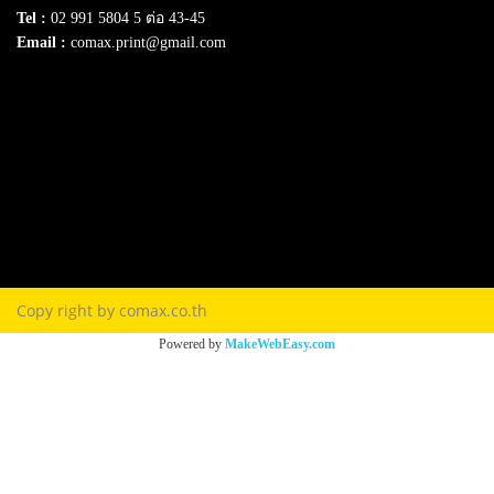
Tel :
02 991 5804 5 ต่อ 43-45
Email :
comax.print@gmail.com
SERVICE
Download e-Catalog
Terns & Conditions
Privacy Policy
FAQ
Contact Us
Copy right by comax.co.th
Powered by
MakeWebEasy.com