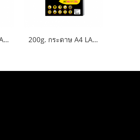
120g. กระดาษ A4 LASER PHOTO DOUBLE SIDE HIGH GLOSSY PAPER (WATER RESISTANT) 100 แผ่น
200g. กระดาษ A4 LASER PHOTO DOUBLE SIDE HIGH GLOSSY PAPER (WATER RESISTANT) 100 แผ่น