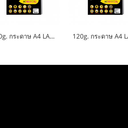
160g. กระดาษ A4 LASER PHOTO DOUBLE SIDE HIGH GLOSSY PAPER (WATER RESISTANT) 100 แผ่น
SERVICE
Download e-Catalog
Terns & Conditions
Privacy Policy
FAQ
Contact Us